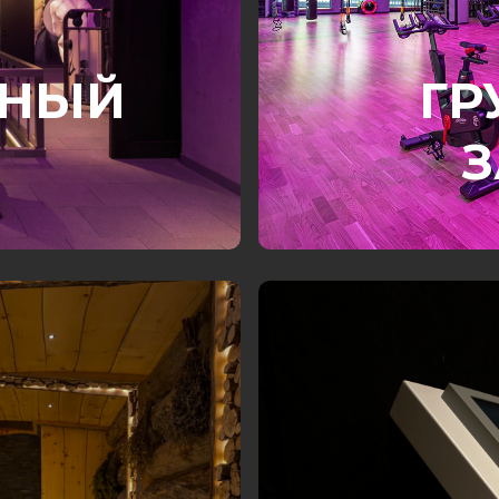
РНЫЙ
ГР
З