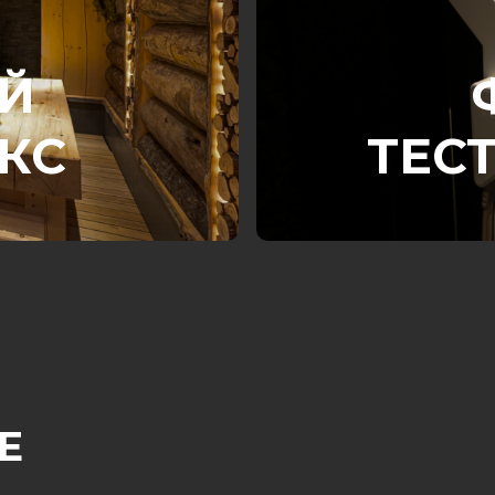
Й
КС
ТЕС
Е